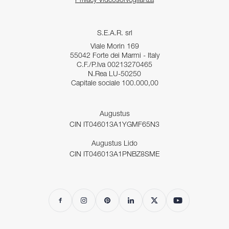
Privacy Videosorveglianza
S.E.A.R. srl
Viale Morin 169
55042 Forte dei Marmi - Italy
C.F./P.Iva 00213270465
N.Rea LU-50250
Capitale sociale 100.000,00
Augustus
CIN IT046013A1YGMF65N3
Augustus Lido
CIN IT046013A1PNBZ8SME