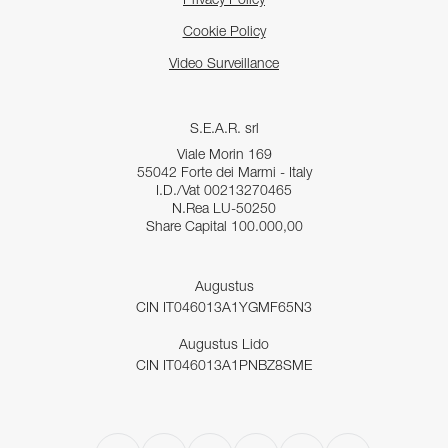
Privacy Policy
Cookie Policy
Video Surveillance
S.E.A.R. srl
Viale Morin 169
55042 Forte dei Marmi - Italy
I.D./Vat 00213270465
N.Rea LU-50250
Share Capital 100.000,00
Augustus
CIN IT046013A1YGMF65N3
Augustus Lido
CIN IT046013A1PNBZ8SME