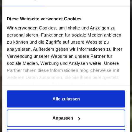
Diese Webseite verwendet Cookies
Wir verwenden Cookies, um Inhalte und Anzeigen zu
personalisieren, Funktionen für soziale Medien anbieten
zu können und die Zugriffe auf unsere Website zu
Der Park
analysieren. Außerdem geben wir Informationen zu Ihrer
Verwendung unserer Website an unsere Partner für
soziale Medien, Werbung und Analysen weiter. Unsere
EIN RÜCKZUGSORT DER SCHÖNHEIT UND
Partner führen diese Informationen möglicherweise mit
RUHE IM HERZEN VON FORTE DEI MARMI
weiteren Daten zusammen, die Sie ihnen bereitgestellt
haben oder die sie im Rahmen Ihrer Nutzung der Dienste
gesammelt haben.
Alle zulassen
Anpassen